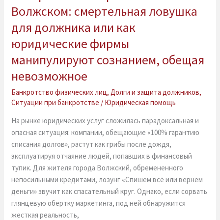
с
Волжском: смертельная ловушка
гарантией
для должника или как
в
Волжском:
юридические фирмы
смертельная
манипулируют сознанием, обещая
ловушка
невозможное
для
должника
Банкротство физических лиц
,
Долги и защита должников
,
или
Ситуации при банкротстве
/
Юридическая помощь
как
На рынке юридических услуг сложилась парадоксальная и
юридические
опасная ситуация: компании, обещающие «100% гарантию
фирмы
списания долгов», растут как грибы после дождя,
манипулируют
эксплуатируя отчаяние людей, попавших в финансовый
сознанием,
тупик. Для жителя города Волжский, обремененного
обещая
непосильными кредитами, лозунг «Спишем всё или вернем
невозможное
деньги» звучит как спасательный круг. Однако, если сорвать
глянцевую обертку маркетинга, под ней обнаружится
жесткая реальность,