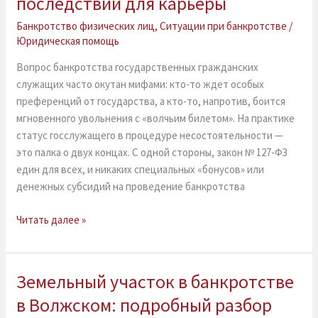
последствий для карьеры
разбор
Банкротство физических лиц
,
Ситуации при банкротстве
/
мифов
Юридическая помощь
о
льготах
Вопрос банкротства государственных гражданских
и
служащих часто окутан мифами: кто-то ждет особых
реальных
преференций от государства, а кто-то, напротив, боится
последствий
мгновенного увольнения с «волчьим билетом». На практике
для
статус госслужащего в процедуре несостоятельности —
карьеры
это палка о двух концах. С одной стороны, закон № 127-ФЗ
един для всех, и никаких специальных «бонусов» или
денежных субсидий на проведение банкротства
Читать далее »
Земельный участок в банкротстве
Земельный
участок
в Волжском: подробный разбор
в