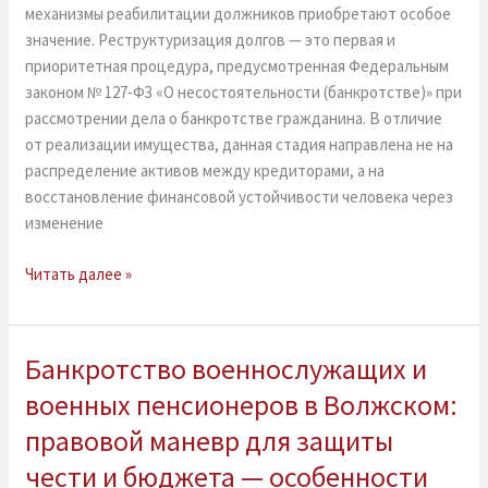
имущества
механизмы реабилитации должников приобретают особое
в
значение. Реструктуризация долгов — это первая и
судебном
приоритетная процедура, предусмотренная Федеральным
порядке
законом № 127-ФЗ «О несостоятельности (банкротстве)» при
рассмотрении дела о банкротстве гражданина. В отличие
от реализации имущества, данная стадия направлена не на
распределение активов между кредиторами, а на
восстановление финансовой устойчивости человека через
изменение
Читать далее »
Банкротство военнослужащих и
Банкротство
военнослужащих
военных пенсионеров в Волжском:
и
правовой маневр для защиты
военных
пенсионеров
чести и бюджета — особенности