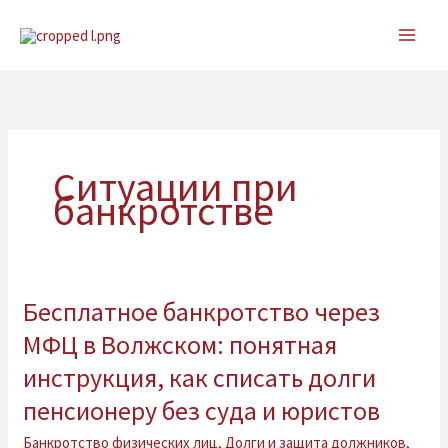
Перейти
к
содержимому
Ситуации при
банкротстве
Бесплатное банкротство через
Бесплатное
банкротство
МФЦ в Волжском: понятная
через
инструкция, как списать долги
МФЦ
в
пенсионеру без суда и юристов
Волжском:
Банкротство физических лиц
,
Долги и защита должников
,