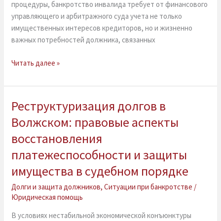
процедуры, банкротство инвалида требует от финансового
управляющего и арбитражного суда учета не только
имущественных интересов кредиторов, но и жизненно
важных потребностей должника, связанных
Читать далее »
Реструктуризация долгов в
Реструктуризация
долгов
Волжском: правовые аспекты
в
восстановления
Волжском:
правовые
платежеспособности и защиты
аспекты
имущества в судебном порядке
восстановления
платежеспособности
Долги и защита должников
,
Ситуации при банкротстве
/
Юридическая помощь
и
защиты
В условиях нестабильной экономической конъюнктуры