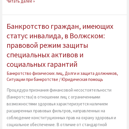
Читать далее »
общих
кредитах
Банкротство граждан, имеющих
Банкротство
граждан,
статус инвалида, в Волжском:
имеющих
правовой режим защиты
статус
инвалида,
специальных активов и
в
социальных гарантий
Волжском:
правовой
Банкротство физических лиц
,
Долги и защита должников
,
Ситуации при банкротстве
/
Юридическая помощь
режим
защиты
Процедура признания финансовой несостоятельности
специальных
(банкротства) в отношении лиц с ограниченными
активов
возможностями здоровья характеризуется наличием
и
расширенных правовых фильтров, направленных на
социальных
соблюдение конституционных прав на охрану здоровья и
гарантий
социальное обеспечение. В отличие от стандартной