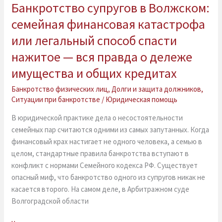
Банкротство супругов в Волжском:
Банкротство
супругов
семейная финансовая катастрофа
в
или легальный способ спасти
Волжском:
семейная
нажитое — вся правда о дележе
финансовая
имущества и общих кредитах
катастрофа
или
Банкротство физических лиц
,
Долги и защита должников
,
Ситуации при банкротстве
/
Юридическая помощь
легальный
способ
В юридической практике дела о несостоятельности
спасти
семейных пар считаются одними из самых запутанных. Когда
нажитое
финансовый крах настигает не одного человека, а семью в
—
целом, стандартные правила банкротства вступают в
вся
конфликт с нормами Семейного кодекса РФ. Существует
правда
опасный миф, что банкротство одного из супругов никак не
о
касается второго. На самом деле, в Арбитражном суде
дележе
Волгоградской области
имущества
и