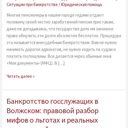
понятная
Ситуации при банкротстве
/
Юридическая помощь
инструкция,
как
Многие пенсионеры в нашем городе годами отдают
списать
половину своей честно заработанной пенсии приставам,
долги
даже не догадываясь, что государство дало им законное
пенсионеру
право обнулить эти долги абсолютно бесплатно. Процедура
без
эта называется внесудебным банкротством. Вам не нужно
суда
нанимать дорогих адвокатов, не нужно ходить по судам и
и
платить госпошлины. Все делается через обычные окна
юристов
«Мои документы» (МФЦ). В […]
Читать далее »
Банкротство госслужащих в
Банкротство
госслужащих
Волжском: правовой разбор
в
мифов о льготах и реальных
Волжском:
правовой