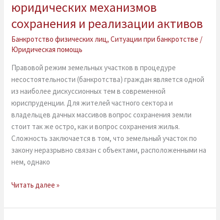
юридических механизмов
банкротстве
в
сохранения и реализации активов
Волжском:
Банкротство физических лиц
,
Ситуации при банкротстве
/
подробный
Юридическая помощь
разбор
юридических
Правовой режим земельных участков в процедуре
механизмов
несостоятельности (банкротства) граждан является одной
сохранения
из наиболее дискуссионных тем в современной
и
юриспруденции. Для жителей частного сектора и
реализации
владельцев дачных массивов вопрос сохранения земли
активов
стоит так же остро, как и вопрос сохранения жилья.
Сложность заключается в том, что земельный участок по
закону неразрывно связан с объектами, расположенными на
нем, однако
Читать далее »