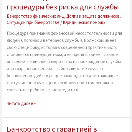
в
процедуры без риска для службы
Волжском:
правовой
Банкротство физических лиц
,
Долги и защита должников
,
Ситуации при банкротстве
/
Юридическая помощь
маневр
для
Процедура признания финансовой несостоятельности для
защиты
людей в погонах и ветеранов службы в Волжском имеет
чести
свою специфику, которая в современной практике часто
и
становится преимуществом, а не препятствием. Главное
бюджета
опасение — влияние банкротства на прохождение службы
—
или сохранение пенсии — в большинстве случаев
особенности
беспочвенно. Действующее законодательство защищает
процедуры
статус военнослужащего, позволяя при этом легально
без
списать потребительские кредиты и
риска
для
Читать далее »
службы
Банкротство с гарантией в
Банкротство